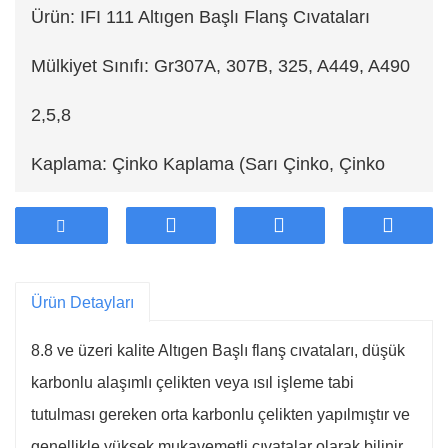
Ürün: IFI 111 Altıgen Başlı Flanş Cıvataları
Mülkiyet Sınıfı: Gr307A, 307B, 325, A449, A490
2,5,8
Kaplama: Çinko Kaplama (Sarı Çinko, Çinko
Mavi, Durulama Rengi), Siyah, Fosfat ve Yağ,
Çinko Fosfat, Sıcak Daldırma Galvanizli (HDG),
Ürün Detayları
Dacromet, Geomet
8.8 ve üzeri kalite Altıgen Başlı flanş cıvataları, düşük
Malzeme:Çelik
karbonlu alaşımlı çelikten veya ısıl işleme tabi
İhracat ülkesi: ABD, Japonya, Avustralya,
tutulması gereken orta karbonlu çelikten yapılmıştır ve
genellikle yüksek mukavemetli cıvatalar olarak bilinir.