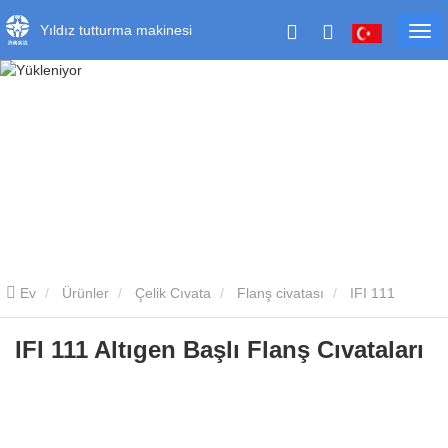
Yıldız tutturma makinesi
Ev
Ürünler
Çelik Cıvata
Flanş civatası
IFI 111
Altıgen Başlı Flanş Cıvataları
IFI 111 Altıgen Başlı Flanş Cıvataları