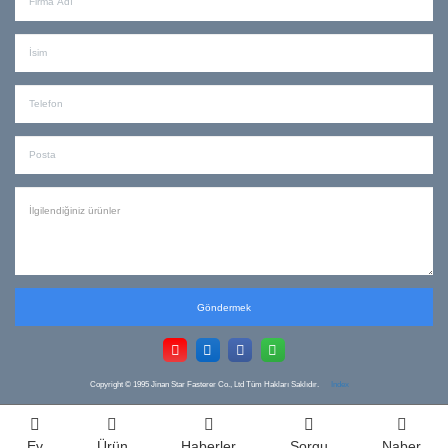
Göndermek
Copyright © 1995
Jinan Star Fasterer Co., Ltd Tüm Hakları Saklıdır.
Index
Ev
Ürün
Haberler
Sorgu
Naber