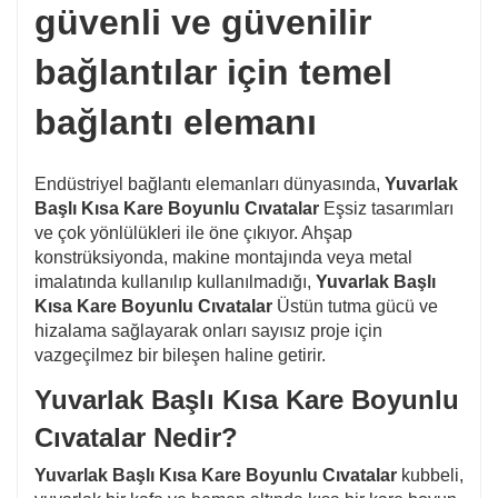
5. Profesyonel satış ve satış sonrası servis,
güvenli ve güvenilir
bağlantılar için temel
herhangi bir zaman sormak için hoş geldiniz.
bağlantı elemanı
6. Zamanında teslimat.
Endüstriyel bağlantı elemanları dünyasında,
Yuvarlak
Başlı Kısa Kare Boyunlu Cıvatalar
Eşsiz tasarımları
ve çok yönlülükleri ile öne çıkıyor. Ahşap
konstrüksiyonda, makine montajında veya metal
imalatında kullanılıp kullanılmadığı,
Yuvarlak Başlı
Kısa Kare Boyunlu Cıvatalar
Üstün tutma gücü ve
hizalama sağlayarak onları sayısız proje için
vazgeçilmez bir bileşen haline getirir.
Yuvarlak Başlı Kısa Kare Boyunlu
Cıvatalar Nedir?
Yuvarlak Başlı Kısa Kare Boyunlu Cıvatalar
kubbeli,