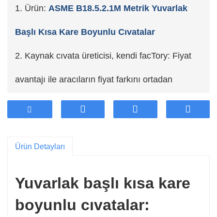
1. Ürün:
ASME B18.5.2.1M Metrik Yuvarlak
Başlı Kısa Kare Boyunlu Cıvatalar
2. Kaynak cıvata üreticisi, kendi fac
Tory: Fiyat
avantajı ile aracıların fiyat farkını ortadan
kaldırıyor.
3. Endüstrinin en yüksek kaliteli kalınlaştırılmış
Ürün Detayları
çeliğini, yüksek stabilitesini ve uzun ömürlü
dayanıklılığını benimseyin.
Yuvarlak başlı kısa kare
4. Müşteri özelleştirmesini destekleyin.
boyunlu cıvatalar: