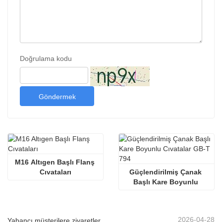
Doğrulama kodu
Göndermek
M16 Altıgen Başlı Flanş 
Cıvataları
Güçlendirilmiş Çanak 
Başlı Kare Boyunlu 
Cıvatalar GB-T 794
2026-04-28
Yabancı müşterilere ziyaretler