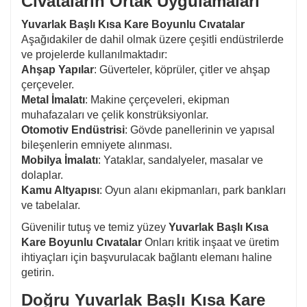
Cıvataların Ortak Uygulamaları
Yuvarlak Başlı Kısa Kare Boyunlu Cıvatalar
Aşağıdakiler de dahil olmak üzere çeşitli endüstrilerde
ve projelerde kullanılmaktadır:
Ahşap Yapılar
: Güverteler, köprüler, çitler ve ahşap
çerçeveler.
Metal İmalatı
: Makine çerçeveleri, ekipman
muhafazaları ve çelik konstrüksiyonlar.
Otomotiv Endüstrisi
: Gövde panellerinin ve yapısal
bileşenlerin emniyete alınması.
Mobilya İmalatı
: Yataklar, sandalyeler, masalar ve
dolaplar.
Kamu Altyapısı
: Oyun alanı ekipmanları, park bankları
ve tabelalar.
Güvenilir tutuş ve temiz yüzey
Yuvarlak Başlı Kısa
Kare Boyunlu Cıvatalar
Onları kritik inşaat ve üretim
ihtiyaçları için başvurulacak bağlantı elemanı haline
getirin.
Doğru Yuvarlak Başlı Kısa Kare