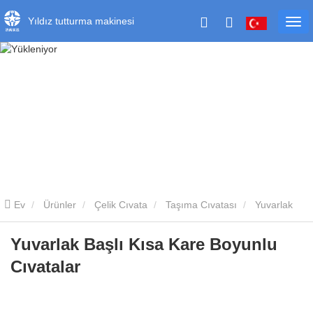
Yıldız tutturma makinesi
Ev
Ürünler
Çelik Cıvata
Taşıma Cıvatası
Yuvarlak
Başlı Kısa Kare Boyunlu Cıvatalar
Yuvarlak Başlı Kısa Kare Boyunlu
Cıvatalar