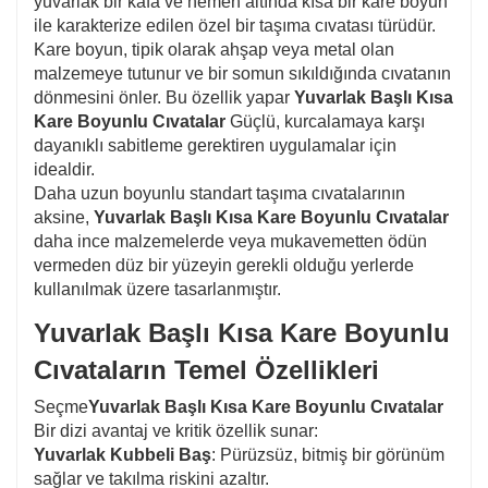
yuvarlak bir kafa ve hemen altında kısa bir kare boyun
ile karakterize edilen özel bir taşıma cıvatası türüdür.
Kare boyun, tipik olarak ahşap veya metal olan
malzemeye tutunur ve bir somun sıkıldığında cıvatanın
dönmesini önler. Bu özellik yapar
Yuvarlak Başlı Kısa
Kare Boyunlu Cıvatalar
Güçlü, kurcalamaya karşı
dayanıklı sabitleme gerektiren uygulamalar için
idealdir.
Daha uzun boyunlu standart taşıma cıvatalarının
aksine,
Yuvarlak Başlı Kısa Kare Boyunlu Cıvatalar
daha ince malzemelerde veya mukavemetten ödün
vermeden düz bir yüzeyin gerekli olduğu yerlerde
kullanılmak üzere tasarlanmıştır.
Yuvarlak Başlı Kısa Kare Boyunlu
Cıvataların Temel Özellikleri
Seçme
Yuvarlak Başlı Kısa Kare Boyunlu Cıvatalar
Bir dizi avantaj ve kritik özellik sunar:
Yuvarlak Kubbeli Baş
: Pürüzsüz, bitmiş bir görünüm
sağlar ve takılma riskini azaltır.