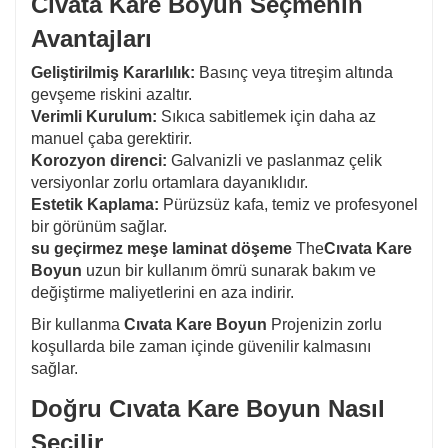
Cıvata Kare Boyun Seçmenin
Avantajları
Geliştirilmiş Kararlılık:
Basınç veya titreşim altında
gevşeme riskini azaltır.
Verimli Kurulum:
Sıkıca sabitlemek için daha az
manuel çaba gerektirir.
Korozyon direnci:
Galvanizli ve paslanmaz çelik
versiyonlar zorlu ortamlara dayanıklıdır.
Estetik Kaplama:
Pürüzsüz kafa, temiz ve profesyonel
bir görünüm sağlar.
su geçirmez meşe laminat döşeme
The
Cıvata Kare
Boyun
uzun bir kullanım ömrü sunarak bakım ve
değiştirme maliyetlerini en aza indirir.
Bir kullanma
Cıvata Kare Boyun
Projenizin zorlu
koşullarda bile zaman içinde güvenilir kalmasını
sağlar.
Doğru Cıvata Kare Boyun Nasıl
Seçilir