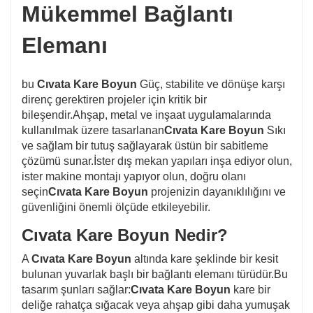
5. Profesyonel satış ve satış sonrası servis,
Mükemmel Bağlantı
Elemanı
herhangi bir zaman sormak için hoş geldiniz.
6. Zamanında teslimat.
bu
Cıvata Kare Boyun
Güç, stabilite ve dönüşe karşı
direnç gerektiren projeler için kritik bir
bileşendir.Ahşap, metal ve inşaat uygulamalarında
kullanılmak üzere tasarlanan
Cıvata Kare Boyun
Sıkı
ve sağlam bir tutuş sağlayarak üstün bir sabitleme
çözümü sunar.İster dış mekan yapıları inşa ediyor olun,
ister makine montajı yapıyor olun, doğru olanı
seçin
Cıvata Kare Boyun
projenizin dayanıklılığını ve
güvenliğini önemli ölçüde etkileyebilir.
Cıvata Kare Boyun Nedir?
A
Cıvata Kare Boyun
altında kare şeklinde bir kesit
bulunan yuvarlak başlı bir bağlantı elemanı türüdür.Bu
tasarım şunları sağlar:
Cıvata Kare Boyun
kare bir
deliğe rahatça sığacak veya ahşap gibi daha yumuşak