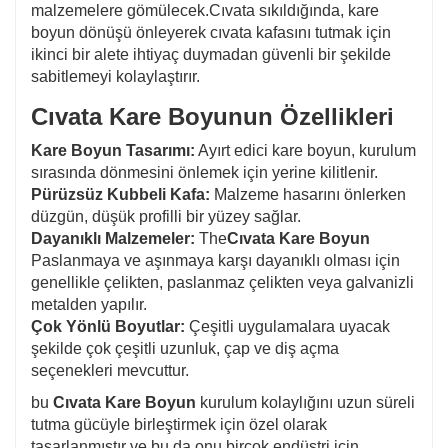
malzemelere gömülecek.Cıvata sıkıldığında, kare
boyun dönüşü önleyerek cıvata kafasını tutmak için
ikinci bir alete ihtiyaç duymadan güvenli bir şekilde
sabitlemeyi kolaylaştırır.
Cıvata Kare Boyunun Özellikleri
Kare Boyun Tasarımı:
Ayırt edici kare boyun, kurulum
sırasında dönmesini önlemek için yerine kilitlenir.
Pürüzsüz Kubbeli Kafa:
Malzeme hasarını önlerken
düzgün, düşük profilli bir yüzey sağlar.
Dayanıklı Malzemeler:
The
Cıvata Kare Boyun
Paslanmaya ve aşınmaya karşı dayanıklı olması için
genellikle çelikten, paslanmaz çelikten veya galvanizli
metalden yapılır.
Çok Yönlü Boyutlar:
Çeşitli uygulamalara uyacak
şekilde çok çeşitli uzunluk, çap ve diş açma
seçenekleri mevcuttur.
bu
Cıvata Kare Boyun
kurulum kolaylığını uzun süreli
tutma gücüyle birleştirmek için özel olarak
tasarlanmıştır ve bu da onu birçok endüstri için