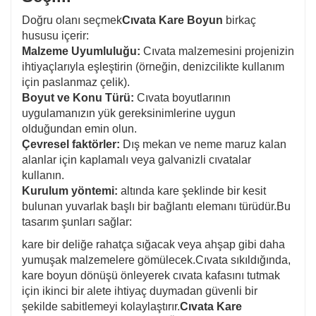
Doğru olanı seçmek
Cıvata Kare Boyun
birkaç
hususu içerir:
Malzeme Uyumluluğu:
Cıvata malzemesini projenizin
ihtiyaçlarıyla eşleştirin (örneğin, denizcilikte kullanım
için paslanmaz çelik).
Boyut ve Konu Türü:
Cıvata boyutlarının
uygulamanızın yük gereksinimlerine uygun
olduğundan emin olun.
Çevresel faktörler:
Dış mekan ve neme maruz kalan
alanlar için kaplamalı veya galvanizli cıvatalar
kullanın.
Kurulum yöntemi:
altında kare şeklinde bir kesit
bulunan yuvarlak başlı bir bağlantı elemanı türüdür.Bu
tasarım şunları sağlar:
kare bir deliğe rahatça sığacak veya ahşap gibi daha
yumuşak malzemelere gömülecek.Cıvata sıkıldığında,
kare boyun dönüşü önleyerek cıvata kafasını tutmak
için ikinci bir alete ihtiyaç duymadan güvenli bir
şekilde sabitlemeyi kolaylaştırır.
Cıvata Kare