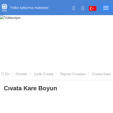
Yıldız tutturma makinesi
Ev
Ürünler
Çelik Cıvata
Taşıma Cıvatası
Cıvata Kare
Boyun
Cıvata Kare Boyun