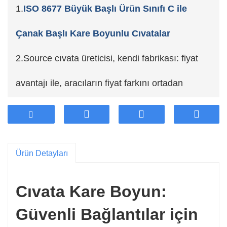
1.
ISO 8677 Büyük Başlı Ürün Sınıfı C ile
Çanak Başlı Kare Boyunlu Cıvatalar
2.Source cıvata üreticisi, kendi fabrikası: fiyat
avantajı ile, aracıların fiyat farkını ortadan
kaldırıyor.
3. Endüstrinin en yüksek kaliteli kalınlaştırılmış
Ürün Detayları
çeliğini, yüksek stabilitesini ve uzun ömürlü
dayanıklılığını benimseyin.
Cıvata Kare Boyun:
4. Müşteri özelleştirmesini destekleyin.
Güvenli Bağlantılar için